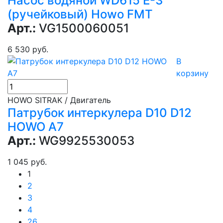
Насос водяной WD615 Е-3
(ручейковый) Howo FMT
Арт.:
VG1500060051
6 530 руб.
В
корзину
HOWO SITRAK / Двигатель
Патрубок интеркулера D10 D12
HOWO A7
Арт.:
WG9925530053
1 045 руб.
1
2
3
4
26