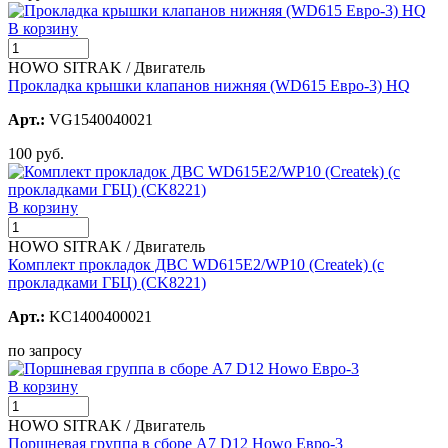
В корзину
HOWO SITRAK / Двигатель
Прокладка крышки клапанов нижняя (WD615 Евро-3) HQ
Арт.:
VG1540040021
100 руб.
В корзину
HOWO SITRAK / Двигатель
Комплект прокладок ДВС WD615Е2/WP10 (Createk) (с
прокладками ГБЦ) (CK8221)
Арт.:
KC1400400021
по запросу
В корзину
HOWO SITRAK / Двигатель
Поршневая группа в сборе A7 D12 Howo Евро-3