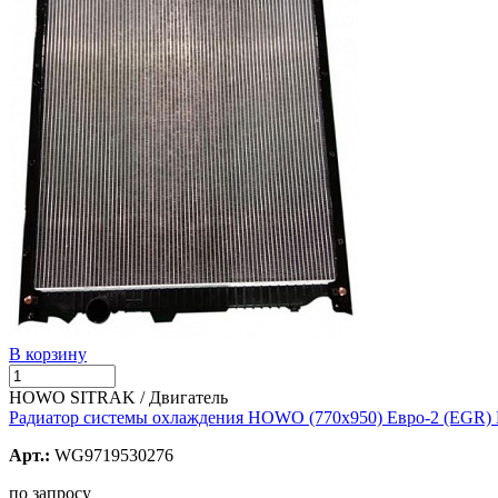
В корзину
HOWO SITRAK / Двигатель
Радиатор системы охлаждения HOWO (770х950) Евро-2 (EGR
Арт.:
WG9719530276
по запросу