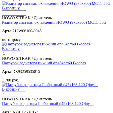
В корзину
HOWO SITRAK / Двигатель
Радиатор системы охлаждения HOWO (975х800) MC11 T5G
Арт.:
712W06100-0045
по запросу
В корзину
HOWO SITRAK / Двигатель
Патрубок радиатора нижний d=45хd=60 Г-образ
Арт.:
DZ93259535815
1 700 руб.
В корзину
HOWO SITRAK / Двигатель
Патрубок радиатора Г-образный d45x163-120 Qinyan
Арт.:
AZ9112531057