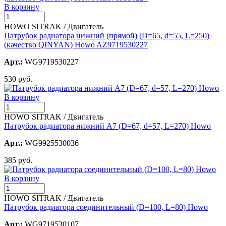
В корзину
HOWO SITRAK / Двигатель
Патрубок радиатора нижний (прямой) (D=65, d=55, L=250)
(качество QINYAN) Howo AZ9719530227
Арт.:
WG9719530227
530 руб.
В корзину
HOWO SITRAK / Двигатель
Патрубок радиатора нижний A7 (D=67, d=57, L=270) Howo
Арт.:
WG9925530036
385 руб.
В корзину
HOWO SITRAK / Двигатель
Патрубок радиатора соединительный (D=100, L=80) Howo
Арт.:
WG9719530107