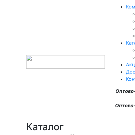
Ком
Кат
Акц
Дос
Кон
Оптово
Оптово-
Каталог