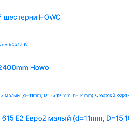
й шестерни HOWO
В корзину
L=2400mm Howo
В корз
615 Е2 Евро2 малый (d=11mm, D=15,1