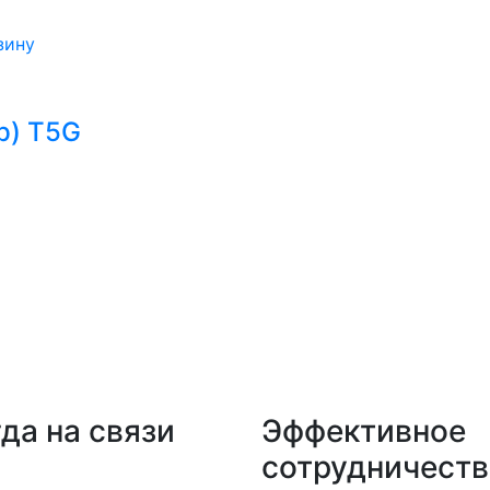
зину
р) T5G
да на связи
Эффективное
сотрудничеств