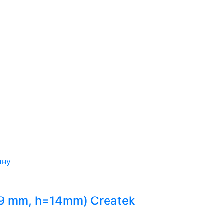
ину
9 mm, h=14mm) Createk