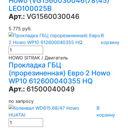
Howo (VG1560030046\78\45)
LEO100025B
Арт.:
VG1560030046
5 775 руб.
В
корзину
HOWO SITRAK / Двигатель
Прокладка ГБЦ
(прорезиненная) Евро 2 Howo
WP10 612600040355 HQ
Арт.:
61500040049
по запросу
В
корзину