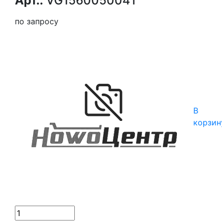
Арт.:
VG1560050041
по запросу
В
корзин