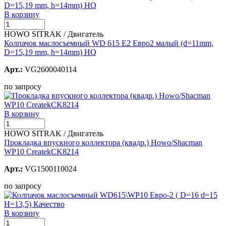
В корзину
HOWO SITRAK / Двигатель
Колпачок маслосъемный WD 615 Е2 Евро2 малый (d=11mm,
D=15,19 mm, h=14mm) HQ
Арт.:
VG2600040114
по запросу
В корзину
HOWO SITRAK / Двигатель
Прокладка впускного коллектора (квадр.) Howo/Shacman
WP10 CreatekCK8214
Арт.:
VG1500110024
по запросу
В корзину