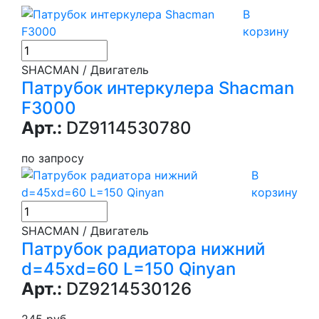
В
корзину
SHACMAN / Двигатель
Патрубок интеркулера Shacman
F3000
Арт.:
DZ9114530780
по запросу
В
корзину
SHACMAN / Двигатель
Патрубок радиатора нижний
d=45хd=60 L=150 Qinyan
Арт.:
DZ9214530126
245 руб.