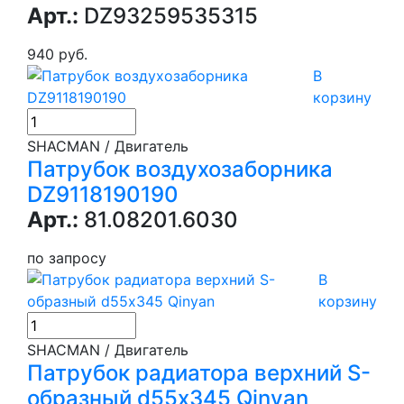
Арт.:
DZ93259535315
940 руб.
В
корзину
SHACMAN / Двигатель
Патрубок воздухозаборника
DZ9118190190
Арт.:
81.08201.6030
по запросу
В
корзину
SHACMAN / Двигатель
Патрубок радиатора верхний S-
образный d55х345 Qinyan