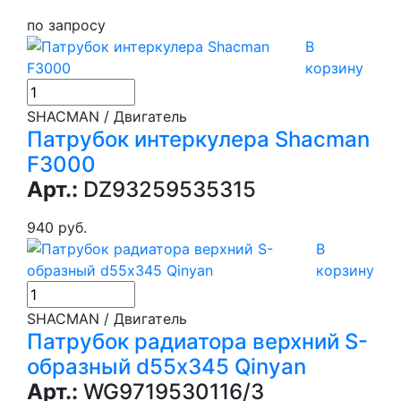
по запросу
В
корзину
SHACMAN / Двигатель
Патрубок интеркулера Shacman
F3000
Арт.:
DZ93259535315
940 руб.
В
корзину
SHACMAN / Двигатель
Патрубок радиатора верхний S-
образный d55х345 Qinyan
Арт.:
WG9719530116/3