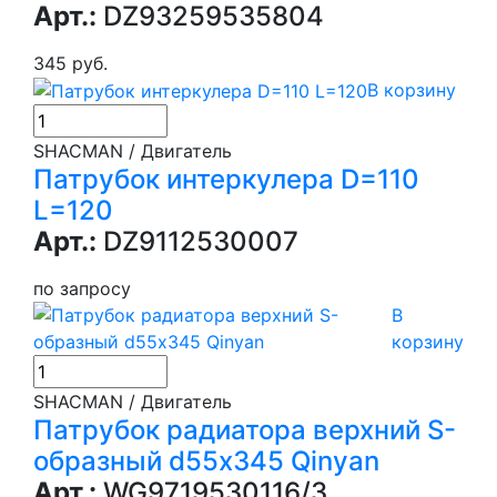
Арт.:
DZ93259535804
345 руб.
В корзину
SHACMAN / Двигатель
Патрубок интеркулера D=110
L=120
Арт.:
DZ9112530007
по запросу
В
корзину
SHACMAN / Двигатель
Патрубок радиатора верхний S-
образный d55х345 Qinyan
Арт.:
WG9719530116/3