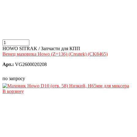
HOWO SITRAK / Запчасти для КПП
Венец маховика Howo (Z=136) (Createk) (CK8465)
Арт.:
VG2600020208
по запросу
В корзину