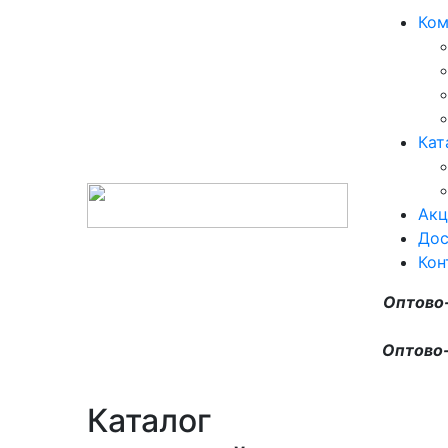
Ком
Кат
Акц
Дос
Кон
Оптово
Оптово-
Каталог