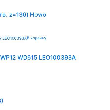
тв. z=136) Howo
В корзину
0 WP12 WD615 LEO100393A
6)