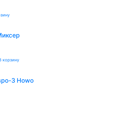
рзину
Миксер
В корзину
вро-3 Howo