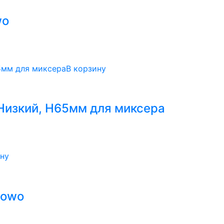
wo
В корзину
 Низкий, H65мм для миксера
ину
Howo