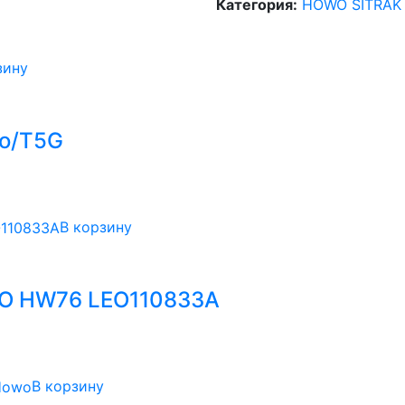
Категория:
HOWO SITRAK
зину
wo/T5G
В корзину
WO HW76 LEO110833A
В корзину