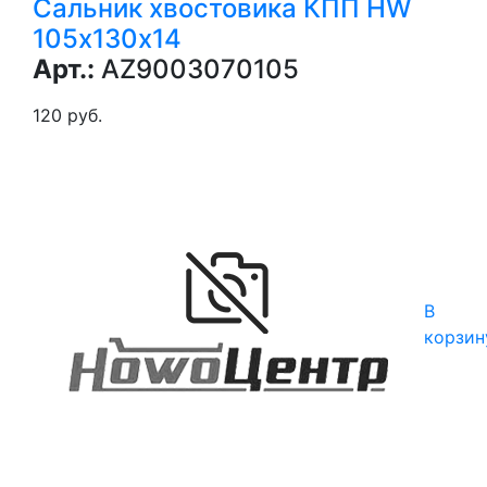
Сальник хвостовика КПП HW
105х130х14
Арт.:
AZ9003070105
120 руб.
В
корзин