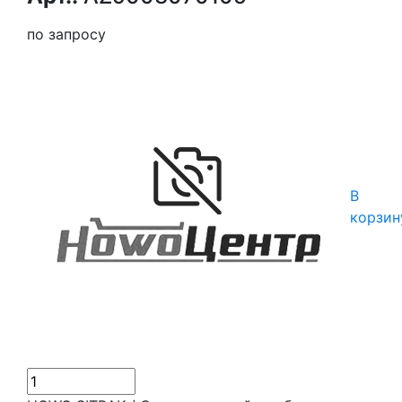
по запросу
В
корзин