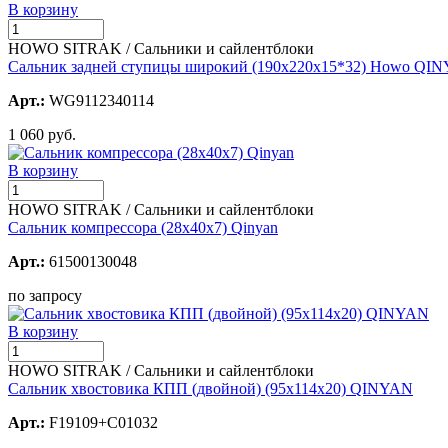
В корзину
HOWO SITRAK / Сальники и сайлентблоки
Сальник задней ступицы широкий (190х220х15*32) Howo QI
Арт.:
WG9112340114
1 060 руб.
В корзину
HOWO SITRAK / Сальники и сайлентблоки
Сальник компрессора (28х40х7) Qinyan
Арт.:
61500130048
по запросу
В корзину
HOWO SITRAK / Сальники и сайлентблоки
Сальник хвостовика КПП (двойной) (95х114х20) QINYAN
Арт.:
F19109+C01032