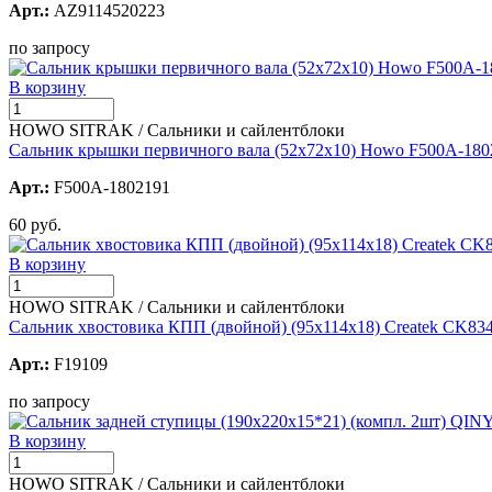
Арт.:
AZ9114520223
по запросу
В корзину
HOWO SITRAK / Сальники и сайлентблоки
Сальник крышки первичного вала (52x72x10) Howo F500A-180
Арт.:
F500A-1802191
60 руб.
В корзину
HOWO SITRAK / Сальники и сайлентблоки
Сальник хвостовика КПП (двойной) (95х114х18) Createk CK83
Арт.:
F19109
по запросу
В корзину
HOWO SITRAK / Сальники и сайлентблоки