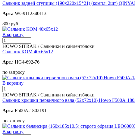
Сальник задней ступицы (190х220х15*21) (компл. 2шт) QINY
Арт.:
WG9112340113
800 руб.
В корзину
HOWO SITRAK / Сальники и сайлентблоки
Сальник КОМ 40х65х12
Арт.:
HG4-692-76
по запросу
В корзину
HOWO SITRAK / Сальники и сайлентблоки
Сальник крышки первичного вала (52x72x10) Howo F500A-1802
Арт.:
F500A-1802191
по запросу
В корзину