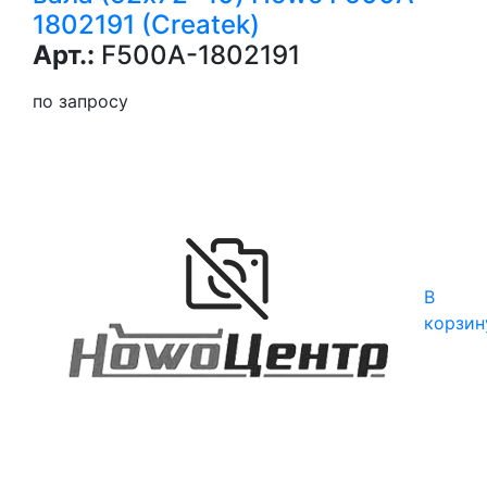
1802191 (Createk)
Арт.:
F500A-1802191
по запросу
В
корзин