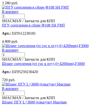
3 280 руб.
В корзину
SHACMAN / Запчасти для КПП
ПГУ сцепления в сборе Ф108 SH FMT
Арт.:
DZ9112230181
4 800 руб.
В корзину
SHACMAN / Запчасти для КПП
Шланг сцепления (от гцс к пгу) (l=4200mm),F3000
Арт.:
DZ95259230420
720 руб.
В корзину
SHACMAN / Запчасти для КПП
Шланг ПГУ L=3600 (елка/ухо) Shacman