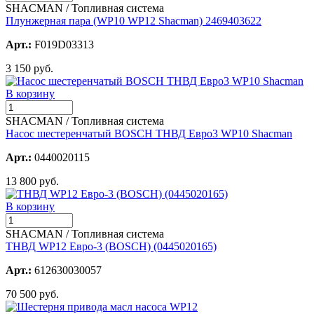
SHACMAN / Топливная система
Плунжерная пара (WP10 WP12 Shacman) 2469403622
Арт.:
F019D03313
3 150 руб.
В корзину
SHACMAN / Топливная система
Насос шестеренчатый BOSCH ТНВД Евро3 WP10 Shacman
Арт.:
0440020115
13 800 руб.
В корзину
SHACMAN / Топливная система
ТНВД WP12 Евро-3 (BOSCH) (0445020165)
Арт.:
612630030057
70 500 руб.