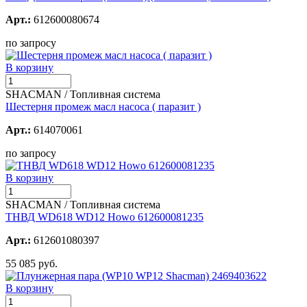
Арт.:
612600080674
по запросу
В корзину
SHACMAN / Топливная система
Шестерня промеж масл насоса ( паразит )
Арт.:
614070061
по запросу
В корзину
SHACMAN / Топливная система
ТНВД WD618 WD12 Howo 612600081235
Арт.:
612601080397
55 085 руб.
В корзину