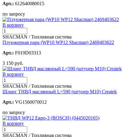
Арт.:
612640080015
по запросу
В корзину
SHACMAN / Топливная система
Плунжерная пара (WP10 WP12 Shacman) 2469403622
Арт.:
F019D03313
3 150 руб.
В корзину
SHACMAN / Топливная система
Шланг ТНВД маслянный L=590 (штуцер М10) Createk
Арт.:
VG1560070012
по запросу
В корзину
SHACMAN / Топливная система