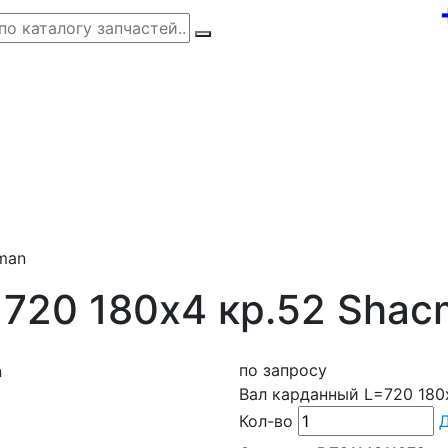
man
720 180х4 кр.52 Shac
по запросу
Вал карданный L=720 180
Кол-во
Д