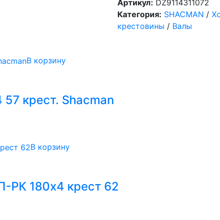
Артикул:
DZ9114311072
Категория:
SHACMAN
/
Х
крестовины
/
Валы
В корзину
 57 крест. Shacman
В корзину
-РК 180х4 крест 62