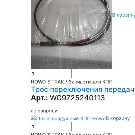
В корзин
HOWO SITRAK / Запчасти для КПП
Трос переключения передач
Арт.:
WG9725240113
по запросу
В корзину
HOWO SITRAK / Запчасти для КПП