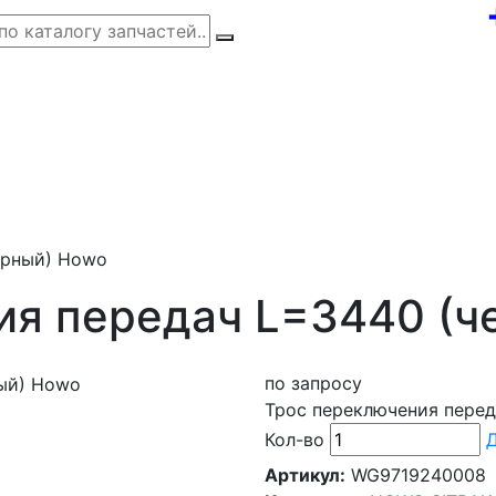
ерный) Howo
ия передач L=3440 (ч
по запросу
Трос переключения перед
Кол-во
Д
Артикул:
WG9719240008