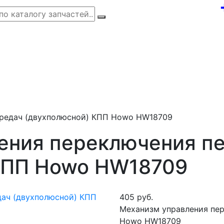
ередач (двухполюсной) КПП Howo HW18709
ения переключения п
КПП Howo HW18709
405 руб.
Механизм управления пе
Howo HW18709