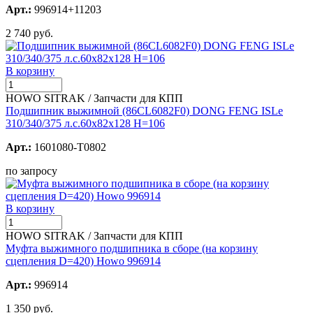
Арт.:
996914+11203
2 740 руб.
В корзину
HOWO SITRAK / Запчасти для КПП
Подшипник выжимной (86CL6082F0) DONG FENG ISLe
310/340/375 л.с.60х82х128 H=106
Арт.:
1601080-T0802
по запросу
В корзину
HOWO SITRAK / Запчасти для КПП
Муфта выжимного подшипника в сборе (на корзину
сцепления D=420) Howo 996914
Арт.:
996914
1 350 руб.