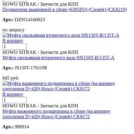
HOWO SITRAK / Запчасти для КПП
Подшипник выжимной в сборе (6395FO) (Createk) (CK8219)
Арт.:
DZ9114160023
по запросу
В корзину
HOWO SITRAK / Запчасти для КПП
Муфта скользящая вторичного вала 9JS150T-B/135Т-А
Арт.:
JS150T-1701108
645 руб.
В корзину
HOWO SITRAK / Запчасти для КПП
Муфта выжимного подшипника в сборе (на корзину
сцепления D=420) Howo (Createk) CK8172
Арт.:
996914