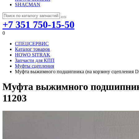
SHACMAN
+7 351 750-15-50
0
СПЕЦСЕРВИС
Каталог товаров
HOWO SITRAK
Запчасти для КПП
Муфты сцепления
Муфта выжимного подшипника (на корзину сцепления D=
Муфта выжимного подшипника 
11203