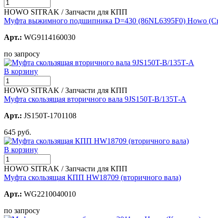
HOWO SITRAK / Запчасти для КПП
Муфта выжимного подшипника D=430 (86NL6395F0) Howo (Cre
Арт.:
WG9114160030
по запросу
В корзину
HOWO SITRAK / Запчасти для КПП
Муфта скользящая вторичного вала 9JS150T-B/135Т-А
Арт.:
JS150T-1701108
645 руб.
В корзину
HOWO SITRAK / Запчасти для КПП
Муфта скользящая КПП HW18709 (вторичного вала)
Арт.:
WG2210040010
по запросу