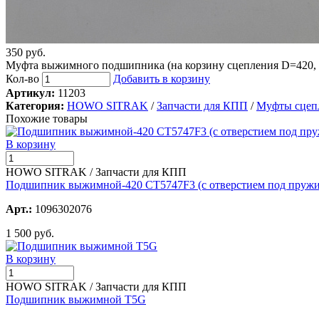
350 руб.
Муфта выжимного подшипника (на корзину сцепления D=420, 
Кол-во
Добавить в корзину
Артикул:
11203
Категория:
HOWO SITRAK
/
Запчасти для КПП
/
Муфты сцеп
Похожие товары
В корзину
HOWO SITRAK / Запчасти для КПП
Подшипник выжимной-420 CT5747F3 (с отверстием под пружи
Арт.:
1096302076
1 500 руб.
В корзину
HOWO SITRAK / Запчасти для КПП
Подшипник выжимной T5G