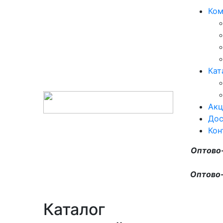
Ком
Кат
Акц
Дос
Кон
Оптово
Оптово-
Каталог