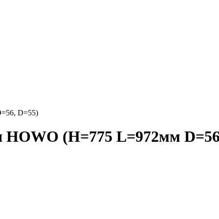
=56, D=55)
я HOWO (H=775 L=972мм D=56