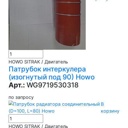
HOWO SITRAK / Двигатель
Патрубок интеркулера
(изогнутый под 90) Howo
Арт.:
WG9719530318
по запросу
В
корзину
HOWO SITRAK / Двигатель