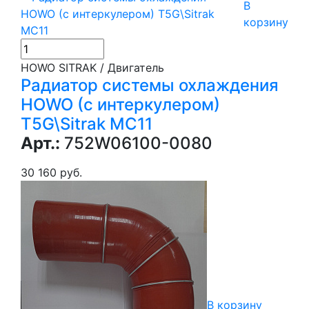
В
корзину
HOWO SITRAK / Двигатель
Радиатор системы охлаждения
HOWO (с интеркулером)
T5G\Sitrak MC11
Арт.:
752W06100-0080
30 160 руб.
В корзину