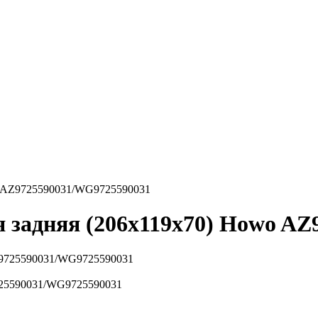
wo AZ9725590031/WG9725590031
 задняя (206x119x70) Howo A
725590031/WG9725590031