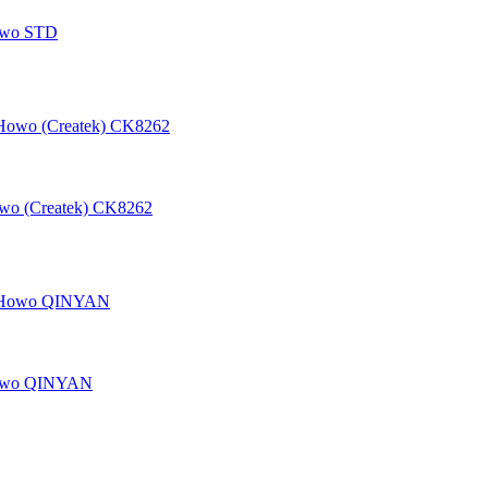
owo STD
wo (Createk) CK8262
Howo QINYAN