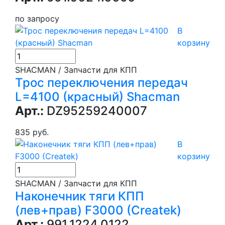
по запросу
В
корзину
SHACMAN / Запчасти для КПП
Трос переключения передач
L=4100 (красный) Shacman
Арт.:
DZ95259240007
835 руб.
В
корзину
SHACMAN / Запчасти для КПП
Наконечник тяги КПП
(лев+прав) F3000 (Createk)
Арт.:
991.1224.0122