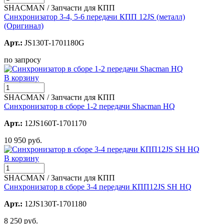
SHACMAN / Запчасти для КПП
Синхронизатор 3-4, 5-6 передачи КПП 12JS (металл)
(Оригинал)
Арт.:
JS130T-1701180G
по запросу
В корзину
SHACMAN / Запчасти для КПП
Синхронизатор в сборе 1-2 передачи Shacman HQ
Арт.:
12JS160T-1701170
10 950 руб.
В корзину
SHACMAN / Запчасти для КПП
Синхронизатор в сборе 3-4 передачи КПП12JS SH HQ
Арт.:
12JS130T-1701180
8 250 руб.