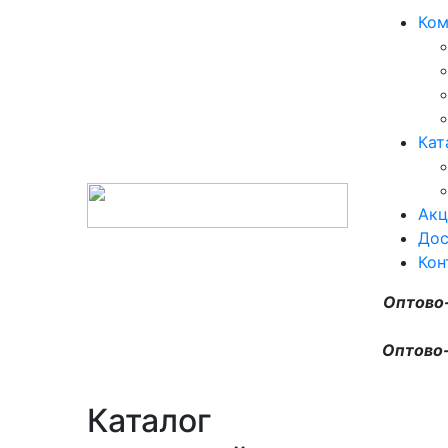
Ком
Кат
Акц
Дос
Кон
Оптово
Оптово-
Каталог