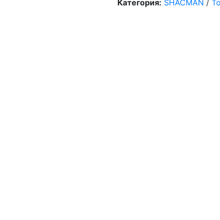
Категория:
SHACMAN
/
Т