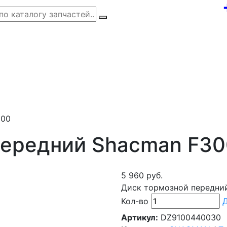
000
передний Shacman F3
5 960 руб.
Диск тормозной передни
Кол-во
Д
Артикул:
DZ9100440030