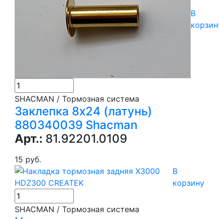
В
корзин
SHACMAN / Тормозная система
Заклепка 8х24 (латунь)
880340039 Shacman
Арт.:
81.92201.0109
15 руб.
В
корзину
SHACMAN / Тормозная система