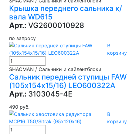
SHACMAN / Сальники и сайлентблоки
Крышка переднего сальника к/
вала WD615
Арт.:
VG2600010928
по запросу
В
корзину
SHACMAN / Сальники и сайлентблоки
Сальник передней ступицы FAW
(105х154х15/16) LEO600322A
Арт.:
3103045-4E
490 руб.
В
корзину