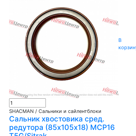
В
корзин
SHACMAN / Сальники и сайлентблоки
Сальник хвостовика сред.
редутора (85х105х18) MCP16
T5G/Sitrak