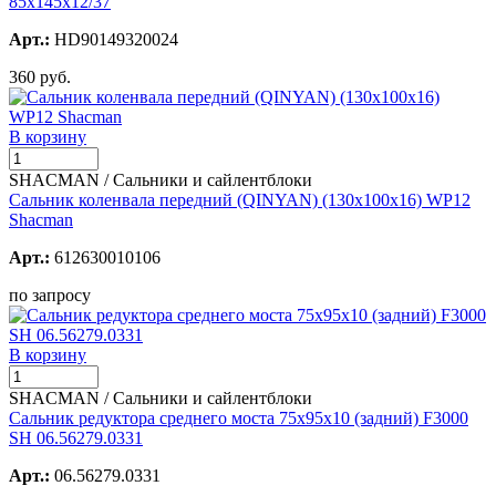
85х145х12/37
Арт.:
HD90149320024
360 руб.
В корзину
SHACMAN / Сальники и сайлентблоки
Сальник коленвала передний (QINYAN) (130х100х16) WP12
Shacman
Арт.:
612630010106
по запросу
В корзину
SHACMAN / Сальники и сайлентблоки
Сальник редуктора среднего моста 75х95x10 (задний) F3000
SH 06.56279.0331
Арт.:
06.56279.0331