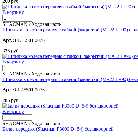
260 руб.
В корзину
SHACMAN / Ходовая часть
Шпилька колеса передняя с гайкой (закрытая) (М=22 L=90) с 
Арт.:
81.45501.0076
335 руб.
В корзину
SHACMAN / Ходовая часть
Шпилька колеса передняя с гайкой (закрытая) (М=22 L=90) бе
Арт.:
81.45501.0076
285 руб.
В корзину
SHACMAN / Ходовая часть
Балка передняя (Shacman F3000 D=54) без шкворней