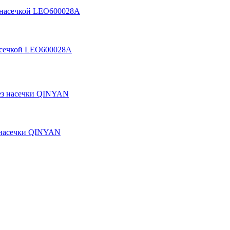
насечкой LEO600028A
з насечки QINYAN