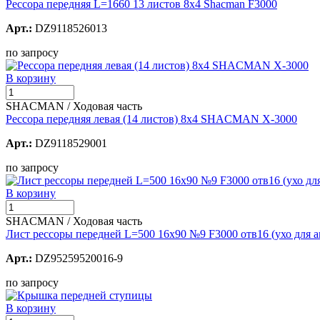
Рессора передняя L=1660 13 листов 8х4 Shacman F3000
Арт.:
DZ9118526013
по запросу
В корзину
SHACMAN / Ходовая часть
Рессора передняя левая (14 листов) 8х4 SHACMAN X-3000
Арт.:
DZ9118529001
по запросу
В корзину
SHACMAN / Ходовая часть
Лист рессоры передней L=500 16х90 №9 F3000 отв16 (ухо для а
Арт.:
DZ95259520016-9
по запросу
В корзину