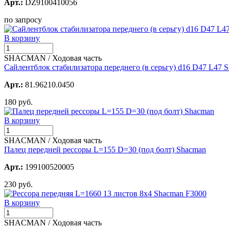
Арт.:
DZ9100410056
по запросу
В корзину
SHACMAN / Ходовая часть
Сайлентблок стабилизатора переднего (в серьгу) d16 D47 L4
Арт.:
81.96210.0450
180 руб.
В корзину
SHACMAN / Ходовая часть
Палец передней рессоры L=155 D=30 (под болт) Shacman
Арт.:
199100520005
230 руб.
В корзину
SHACMAN / Ходовая часть