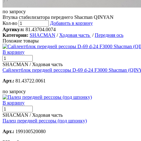
по запросу
Втулка стабилизатора переднего Shacman QINYAN
Кол-во
Добавить в корзину
Артикул:
81.43704.0074
Категория:
SHACMAN
/
Ходовая часть
/
Передняя ось
Похожие товары
В корзину
SHACMAN / Ходовая часть
Сайлентблок передней рессоры D-69 d-24 F3000 Shacman (QI
Арт.:
81.43722.0061
по запросу
В корзину
SHACMAN / Ходовая часть
Палец передней рессоры (под шпонку)
Арт.:
199100520080