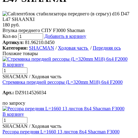
180 руб.
Втулка переднего СПУ F3000 Shacman
Кол-во
Добавить в корзину
Артикул:
81.96210.0450
Категория:
SHACMAN
/
Ходовая часть
/
Передняя ось
Похожие товары
В корзину
SHACMAN / Ходовая часть
Стремянка передней рессоры (L=320mm М18) 6х4 F2000
Арт.:
DZ9114526034
по запросу
В корзину
SHACMAN / Ходовая часть
Рессора передняя L=1660 13 листов 8х4 Shacman F3000