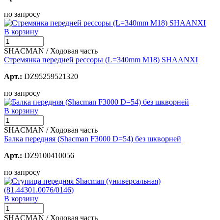
по запросу
В корзину
SHACMAN / Ходовая часть
Стремянка передней рессоры (L=340mm M18) SHAANXI
Арт.:
DZ95259521320
по запросу
В корзину
SHACMAN / Ходовая часть
Балка передняя (Shacman F3000 D=54) без шкворней
Арт.:
DZ9100410056
по запросу
В корзину
SHACMAN / Ходовая часть