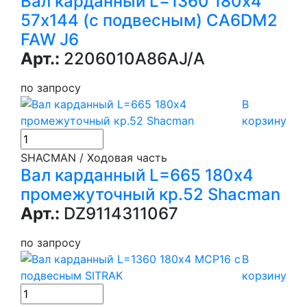
Вал карданный L=1360 180х4
57х144 (с подвесным) CA6DM2
FAW J6
Арт.:
2206010A86AJ/A
по запросу
В
корзину
SHACMAN / Ходовая часть
Вал карданный L=665 180х4
промежуточный кр.52 Shacman
Арт.:
DZ9114311067
по запросу
В
корзину