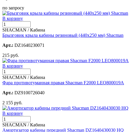
по запросу
В корзину
SHACMAN / Кабина
Брызговик крыла кабины резиновый (440х250 мм) Shacman
Арт.:
DZ1640230071
215 руб.
В корзину
SHACMAN / Кабина
Фара противотуманная правая Shacman F2000 LEO800019A
Арт.:
DZ9100726040
2 155 руб.
В корзину
SHACMAN / Кабина
Амортизатор кабины передний Shacman DZ1640430030 HQ