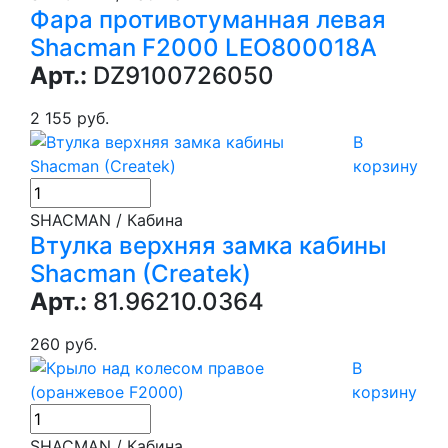
Фара противотуманная левая
Shacman F2000 LEO800018A
Арт.:
DZ9100726050
2 155 руб.
В
корзину
SHACMAN / Кабина
Втулка верхняя замка кабины
Shacman (Createk)
Арт.:
81.96210.0364
260 руб.
В
корзину
SHACMAN / Кабина