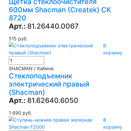
Щетка стеклоочистителя
600мм Shacman (Createk) CK
8720
Арт.:
81.26440.0067
515 руб.
В
корзину
SHACMAN / Кабина
Стеклоподъемник
электрический правый
(Shacman)
Арт.:
81.62640.6050
1 690 руб.
В
корзину