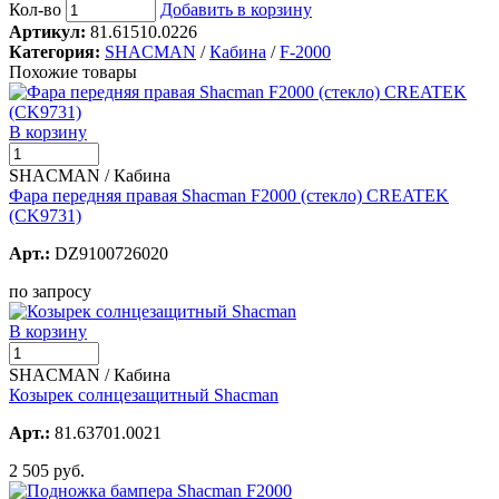
Кол-во
Добавить в корзину
Артикул:
81.61510.0226
Категория:
SHACMAN
/
Кабина
/
F-2000
Похожие товары
В корзину
SHACMAN / Кабина
Фара передняя правая Shacman F2000 (стекло) CREATEK
(CK9731)
Арт.:
DZ9100726020
по запросу
В корзину
SHACMAN / Кабина
Козырек солнцезащитный Shacman
Арт.:
81.63701.0021
2 505 руб.