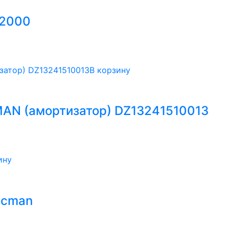
F2000
В корзину
AN (амортизатор) DZ13241510013
ину
acman