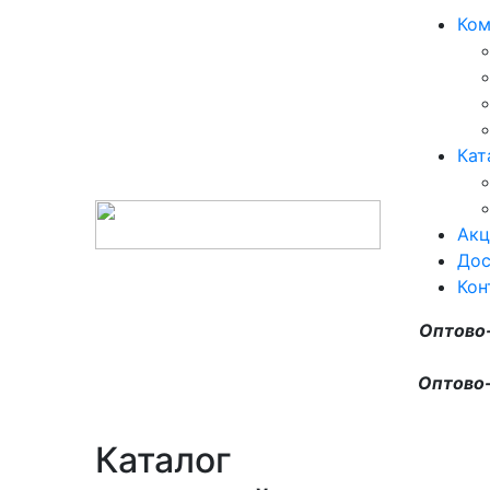
Ком
Кат
Акц
Дос
Кон
Оптово
Оптово-
Каталог