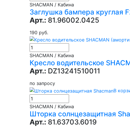
SHACMAN / Кабина
Заглушка бампера круглая 
Арт.:
81.96002.0425
190 руб.
SHACMAN / Кабина
Кресло водительское SHACM
Арт.:
DZ13241510011
по запросу
В корз
SHACMAN / Кабина
Шторка солнцезащитная Sh
Арт.:
81.63703.6019