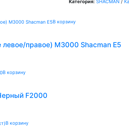
Категория:
SHACMAN
/
К
В корзину
е левое/правое) M3000 Shacman E5
В корзину
Черный F2000
В корзину