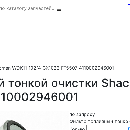
cman WDK11 102/4 CX1023 FF5507 4110002946001
й тонкой очистки Sha
110002946001
по запросу
Фильтр топливный тонко
Кол-во
Д