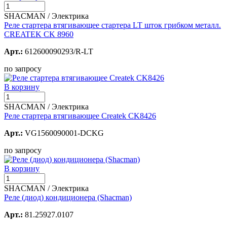
SHACMAN / Электрика
Реле стартера втягивающее стартера LT шток грибком металл.
CREATEK CK 8960
Арт.:
612600090293/R-LT
по запросу
В корзину
SHACMAN / Электрика
Реле стартера втягивающее Createk СK8426
Арт.:
VG1560090001-DCKG
по запросу
В корзину
SHACMAN / Электрика
Реле (диод) кондиционера (Shacman)
Арт.:
81.25927.0107