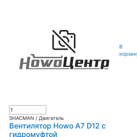
В
корзин
SHACMAN / Двигатель
Вентилятор Howo А7 D12 с
гидромуфтой