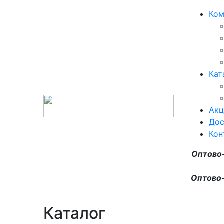
Ком
Кат
Акц
Дос
Кон
Оптово
Оптово-
Каталог