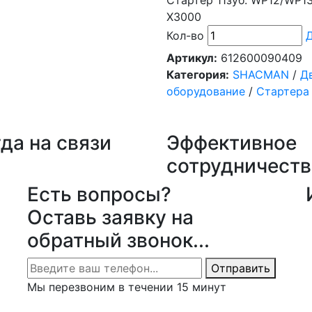
Стартер 11зуб. WP12/WP1
X3000
Кол-во
Д
Артикул:
612600090409
Категория:
SHACMAN
/
Д
оборудование
/
Стартера
да на связи
Эффективное
сотрудничеств
Есть вопросы?
Оставь заявку на
обратный звонок...
Отправить
Мы перезвоним в течении 15 минут