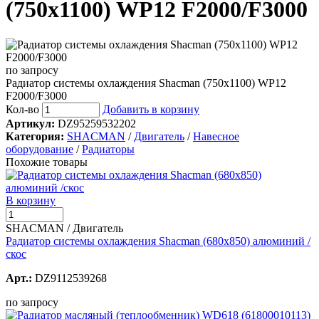
(750х1100) WP12 F2000/F3000
по запросу
Радиатор системы охлаждения Shacman (750х1100) WP12
F2000/F3000
Кол-во
Добавить в корзину
Артикул:
DZ95259532202
Категория:
SHACMAN
/
Двигатель
/
Навесное
оборудование
/
Радиаторы
Похожие товары
В корзину
SHACMAN / Двигатель
Радиатор системы охлаждения Shacman (680х850) алюминий /
скос
Арт.:
DZ9112539268
по запросу