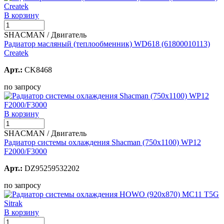
В корзину
SHACMAN / Двигатель
Радиатор масляный (теплообменник) WD618 (61800010113)
Createk
Арт.:
CK8468
по запросу
В корзину
SHACMAN / Двигатель
Радиатор системы охлаждения Shacman (750х1100) WP12
F2000/F3000
Арт.:
DZ95259532202
по запросу
В корзину