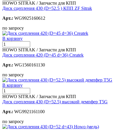
HOWO SITRAK / Запчасти для КПП
Диск сцепления 430 (D=52.5 ) КПП ZF Sitrak
Арт.:
WG9925160612
по запросу
В корзину
HOWO SITRAK / Запчасти для КПП
Диск сцепления 420 (D=45 d=36) Createk
Арт.:
WG1560161130
по запросу
В корзину
HOWO SITRAK / Запчасти для КПП
Диск сцепления 430 (D=52.5) высокий демпфер T5G
Арт.:
WG9921161100
по запросу