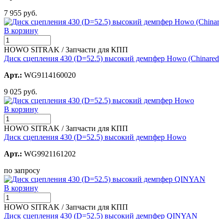
7 955 руб.
В корзину
HOWO SITRAK / Запчасти для КПП
Диск сцепления 430 (D=52.5) высокий демпфер Howo (Chinared
Арт.:
WG9114160020
9 025 руб.
В корзину
HOWO SITRAK / Запчасти для КПП
Диск сцепления 430 (D=52.5) высокий демпфер Howo
Арт.:
WG9921161202
по запросу
В корзину
HOWO SITRAK / Запчасти для КПП
Диск сцепления 430 (D=52.5) высокий демпфер QINYAN