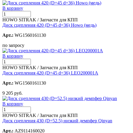
В корзину
HOWO SITRAK / Запчасти для КПП
Диск сцепления 420 (D=45 d=36) Howo (медь)
Арт.:
WG1560161130
по запросу
В корзину
HOWO SITRAK / Запчасти для КПП
Диск сцепления 420 (D=45 d=36) LEO200001A
Арт.:
WG1560161130
9 205 руб.
В корзину
HOWO SITRAK / Запчасти для КПП
Диск сцепления 430 (D=52.5) низкий демпфер Qinyan
Арт.:
AZ9114160020