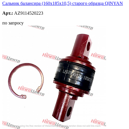
Сальник балансира (160х185х10,5) старого образца QINYAN
Арт.:
AZ9114520223
по запросу