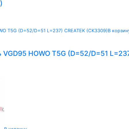
)
В корзин
ь VGD95 HOWO T5G (D=52/D=51 L=23