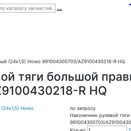
вый (24х1,5) Howo 991004300703/AZ9100430218-R HQ
ой тяги большой прав
Z9100430218-R HQ
по запросу
Наконечник рулевой тяги
991004300703/AZ9100430
Кол-во
Д