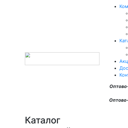
Ком
Кат
Акц
Дос
Кон
Оптово
Оптово-
Каталог