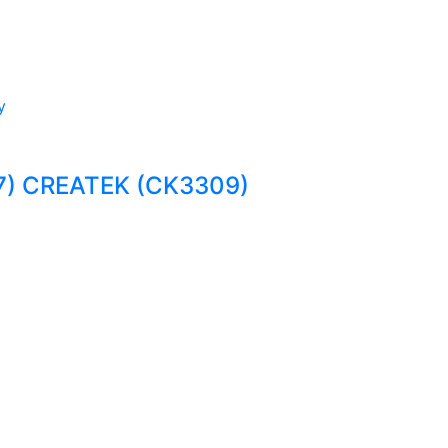
у
7) CREATEK (CK3309)