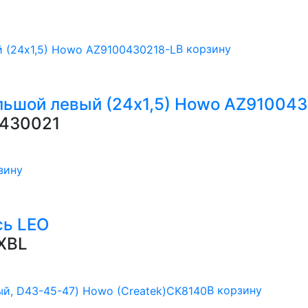
В корзину
льшой левый (24х1,5) Howo AZ91004
430021
зину
сь LEO
XBL
В корзину