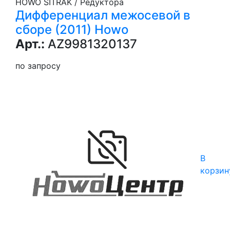
HOWO SITRAK / Редуктора
Дифференциал межосевой в
сборе (2011) Howo
Арт.:
AZ9981320137
по запросу
В
корзин