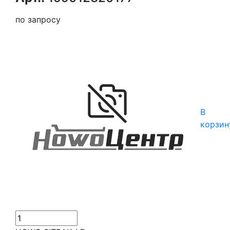
по запросу
В
корзин